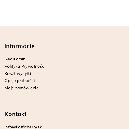
S
t
o
Informácie
p
Regulamin
k
Polityka Prywatności
a
Koszt wysyłki
Opcje płatności
Moje zamówienie
Kontakt
info
@
kofficherry.sk