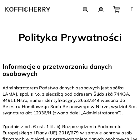
Przejść
do
treści
Koszyk
Szukaj
Zaloguj
Polityka Prywatności
się
Informacje o przetwarzaniu danych
osobowych
Administratorem Państwa danych osobowych jest spółka
LAMAJ, spol. s r.o.
z siedzibą pod adresem
Šúdolská 744/3A,
94911 Nitra, numer identyfikacyjny: 36537349 wpisana do
Rejestru Handlowego Sądu Rejonowego w Nitrze, wydział Sro,
sygnatura akt 12036/N (zwana dalej „Administratorem”).
Zgodnie z art. 6 ust. 1 lit. b) Rozporządzenia Parlamentu
Europejskiego i Rady (UE) 2016/679 w sprawie ochrony osób
fizycznych w związku z przetwarzaniem danych osobowych i w