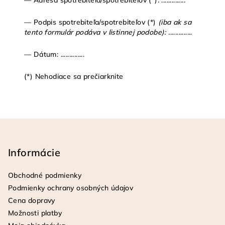
— Adresa spotrebiteľa/spotrebiteľov (*): ..............
— Podpis spotrebiteľa/spotrebiteľov (*)
(iba ak sa
tento formulár podáva v listinnej podobe):
..............
— Dátum: ..............
(*) Nehodiace sa prečiarknite
Z
á
p
Informácie
ä
Obchodné podmienky
t
Podmienky ochrany osobných údajov
i
Cena dopravy
e
Možnosti platby