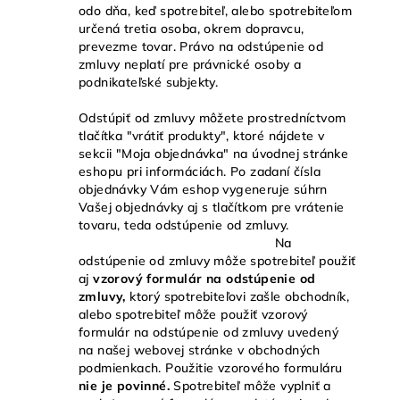
odo dňa, keď spotrebiteľ, alebo spotrebiteľom
určená tretia osoba, okrem dopravcu,
prevezme tovar. Právo na odstúpenie od
zmluvy neplatí pre právnické osoby a
podnikateľské subjekty.
Odstúpiť od zmluvy môžete prostredníctvom
tlačítka "vrátiť produkty", ktoré nájdete v
sekcii "Moja objednávka" na úvodnej stránke
eshopu pri informáciách. Po zadaní čísla
objednávky Vám eshop vygeneruje súhrn
Vašej objednávky aj s tlačítkom pre vrátenie
tovaru, teda odstúpenie od zmluvy.
Na
odstúpenie od zmluvy môže spotrebiteľ použiť
aj
vzorový formulár na odstúpenie od
zmluvy,
ktorý spotrebiteľovi zašle obchodník,
alebo spotrebiteľ môže použiť vzorový
formulár na odstúpenie od zmluvy uvedený
na našej webovej stránke v obchodných
podmienkach. Použitie vzorového formuláru
nie je povinné.
Spotrebiteľ môže vyplniť a