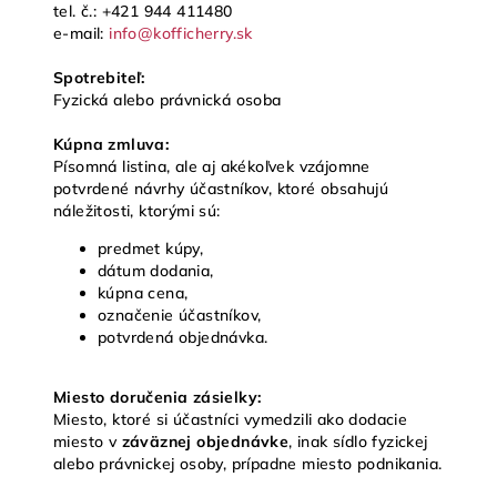
tel. č.: +421 944 411480
e-mail:
info@kofficherry.sk
Spotrebiteľ:
Fyzická alebo právnická osoba
Kúpna zmluva:
Písomná listina, ale aj akékoľvek vzájomne
potvrdené návrhy účastníkov, ktoré obsahujú
náležitosti, ktorými sú:
predmet kúpy,
dátum dodania,
kúpna cena,
označenie účastníkov,
potvrdená objednávka.
Miesto doručenia zásielky:
Miesto, ktoré si účastníci vymedzili ako dodacie
miesto v
záväznej objednávke
, inak sídlo fyzickej
alebo právnickej osoby, prípadne miesto podnikania.