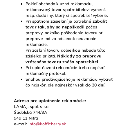
Pokiaľ obchodník uzná reklamáciu,
r
eklamovaný tovar spotrebiteľovi vymení,
resp. dodá iný, ktorý si spotrebiteľ vyberie.
Pri spätnom zasielaní je potrebné
zabaliť
tovar tak, aby sa nepoškodil
počas
prepravy, nakoľko p
oškodenie tovaru pri
preprave má za následok neuznanie
reklamácie.
Pri zaslaní tovaru dobierkou nebude táto
zásielka prijatá.
Náklady za prepravu
vráteného tovaru znáša spotrebiteľ.
Pri uplatňovaní reklamácie treba napísať
reklamačný protokol.
Snahou predávajúceho je reklamáciu vybaviť
čo najskôr, ale najneskôr však
do
30 dní.
Adresa pre uplatnenie reklamácie:
LAMAJ, spol. s r.o.
Šúdolská 744/3A
949 11 Nitra
e-mail:
info@kofficherry.sk