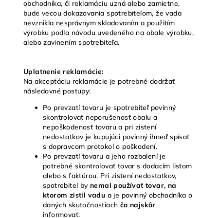
obchodníka, či reklamáciu uzná alebo zamietne,
bude vecou dokazovania spotrebiteľom, že vada
nevznikla nesprávnym skladovaním a použitím
výrobku podľa návodu uvedeného na obale výrobku,
alebo zavinením spotrebiteľa.
Uplatnenie reklamácie:
Na akceptáciu reklamácie je potrebné dodržať
následovné postupy:
Po prevzatí tovaru je spotrebiteľ povinný
skontrolovať neporušenosť obalu a
nepoškodenosť tovaru a pri zistení
nedostatkov je kupujúci povinný ihneď spísať
s dopravcom protokol o poškodení.
Po prevzatí tovaru a jeho rozbalení je
potrebné skontrolovať tovar s dodacím listom
alebo s faktúrou. Pri zistení nedostatkov,
spotrebiteľ by
nemal používať tovar, na
ktorom zistil vadu
a je povinný obchodníka o
daných skutočnostiach
čo najskôr
informovať.