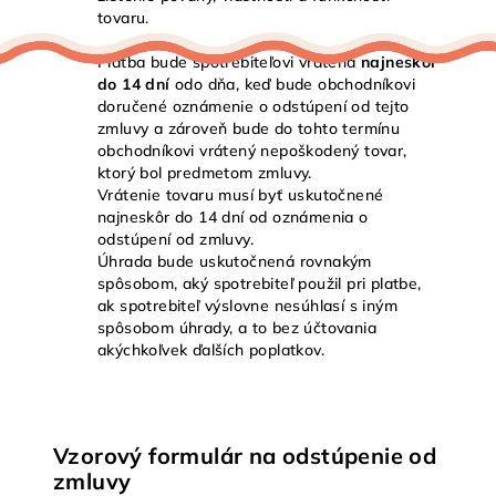
tovaru.
Platba bude spotrebiteľovi vrátená
najneskôr
do 14 dní
odo dňa, keď bude obchodníkovi
doručené oznámenie o odstúpení od tejto
zmluvy a zároveň bude do tohto termínu
obchodníkovi vrátený nepoškodený tovar,
ktorý bol predmetom zmluvy.
Vrátenie tovaru musí byť uskutočnené
najneskôr do 14 dní od oznámenia o
odstúpení od zmluvy.
Úhrada bude uskutočnená rovnakým
spôsobom, aký spotrebiteľ použil pri platbe,
ak spotrebiteľ výslovne nesúhlasí s iným
spôsobom úhrady, a to bez účtovania
akýchkoľvek ďalších poplatkov.
Vzorový formulár na odstúpenie od
zmluvy