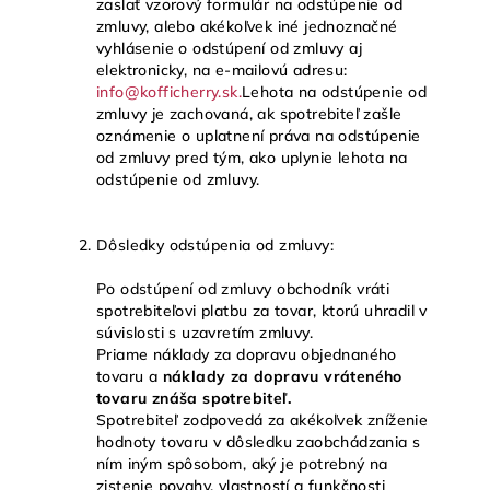
zaslať vzorový formulár na odstúpenie od
zmluvy, alebo akékoľvek iné jednoznačné
vyhlásenie o odstúpení od zmluvy aj
elektronicky, na e-mailovú adresu:
info@kofficherry.sk.
Lehota na odstúpenie od
zmluvy je zachovaná, ak spotrebiteľ zašle
oznámenie o uplatnení práva na odstúpenie
od zmluvy pred tým, ako uplynie lehota na
odstúpenie od zmluvy.
Dôsledky odstúpenia od zmluvy:
Po odstúpení od zmluvy obchodník vráti
spotrebiteľovi platbu za tovar, ktorú uhradil v
súvislosti s uzavretím zmluvy.
Priame náklady za dopravu objednaného
tovaru a
náklady za dopravu vráteného
tovaru znáša spotrebiteľ.
Spotrebiteľ zodpovedá za akékoľvek zníženie
hodnoty tovaru v dôsledku zaobchádzania s
ním iným spôsobom, aký je potrebný na
zistenie povahy, vlastností a funkčnosti