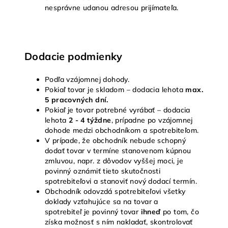
nesprávne udanou adresou prijímateľa.
Dodacie podmienky
Podľa vzájomnej dohody.
Pokiaľ tovar je skladom – dodacia lehota
max.
5 pracovných dní.
Pokiaľ je tovar potrebné vyrábať – dodacia
lehota
2 - 4 týždne
, prípadne po vzájomnej
dohode medzi obchodníkom a spotrebiteľom.
V prípade, že obchodník nebude schopný
dodať tovar v termíne stanovenom kúpnou
zmluvou, napr. z dôvodov vyššej moci, je
povinný oznámiť
tieto skutočnosti
spotrebiteľovi a stanoviť nový dodací termín.
Obchodník odovzdá spotrebiteľovi všetky
doklady vzťahujúce sa na tovar a
spotrebiteľ
je povinný tovar
ihneď
po tom, čo
získa možnosť s ním nakladať, skontrolovať