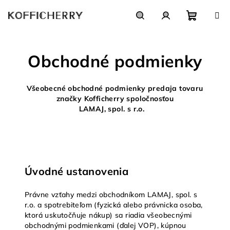
Prejsť
na
obsah
Nákupn
Hľadať
Prihlásenie
Obchodné podmienky
košík
Všeobecné obchodné podmienky predaja tovaru
značky Kofficherry spoločnosťou
LAMAJ, spol. s r.o.
Úvodné ustanovenia
Právne vzťahy medzi obchodníkom LAMAJ, spol. s
r.o. a spotrebiteľom (fyzická alebo právnicka osoba,
ktorá uskutočňuje nákup) sa riadia všeobecnými
obchodnými podmienkami (ďalej VOP), kúpnou