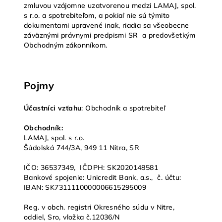
zmluvou vzájomne uzatvorenou medzi LAMAJ, spol.
s r.o. a spotrebiteľom, a pokiaľ nie sú týmito
dokumentami upravené inak, riadia sa všeobecne
záväznými právnymi predpismi SR a predovšetkým
Obchodným zákonníkom.
Pojmy
Účastníci vzťahu
: Obchodník a spotrebiteľ
Obchodník:
LAMAJ, spol. s r.o.
Šúdolská 744/3A,
949 11 Nitra, SR
IČO: 36537349,
IČDPH: SK2020148581
Bankové spojenie: Unicredit Bank, a.s.,
č. účtu:
IBAN: SK7311110000006615295009
Reg. v obch. registri Okresného súdu v Nitre,
oddiel, Sro, vložka č.12036/N