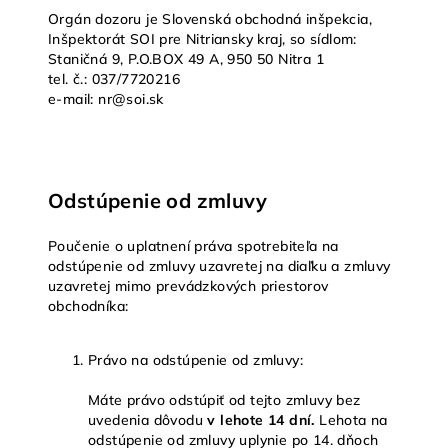
Orgán dozoru je Slovenská obchodná inšpekcia,
Inšpektorát SOI pre Nitriansky kraj, so sídlom:
Staničná 9, P.O.BOX 49 A, 950 50 Nitra 1
tel. č.: 037/7720216
e-mail: nr@soi.sk
Odstúpenie od zmluvy
Poučenie o uplatnení práva spotrebiteľa na
odstúpenie od zmluvy uzavretej na diaľku a zmluvy
uzavretej mimo prevádzkových priestorov
obchodníka:
Právo na odstúpenie od zmluvy:
Máte právo odstúpiť od tejto zmluvy bez
uvedenia dôvodu
v lehote 14 dní.
Lehota na
odstúpenie od zmluvy uplynie po 14. dňoch