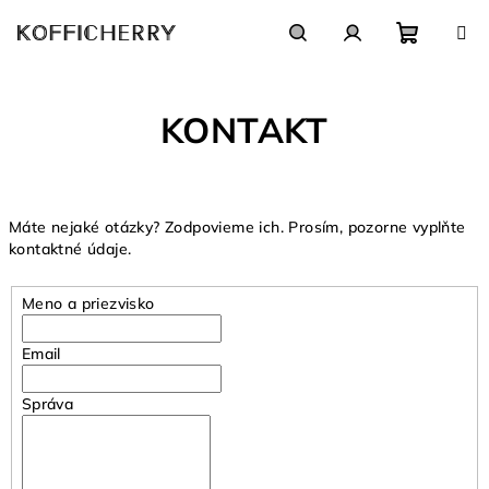
Prejsť
na
obsah
Nákupn
Hľadať
Prihlásenie
KONTAKT
košík
Máte nejaké otázky? Zodpovieme ich. Prosím, pozorne vyplňte
kontaktné údaje.
Meno a priezvisko
Email
Správa