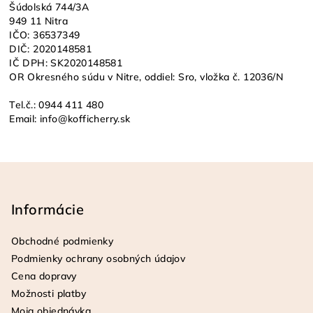
Šúdolská 744/3A
949 11 Nitra
IČO: 36537349
DIČ: 2020148581
IČ DPH: SK2020148581
OR Okresného súdu v Nitre, oddiel: Sro, vložka č. 12036/N
Tel.č.: 0944 411 480
Email: info@kofficherry.sk
Z
á
p
Informácie
ä
Obchodné podmienky
t
Podmienky ochrany osobných údajov
i
Cena dopravy
e
Možnosti platby
Moja objednávka