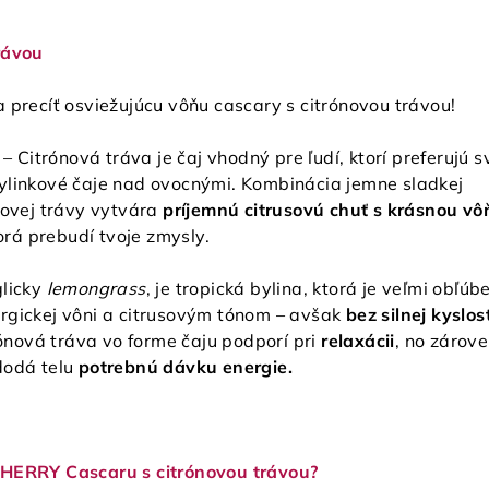
rávou
 precíť osviežujúcu vôňu cascary s citrónovou trávou!
itrónová tráva je čaj vhodný pre ľudí, ktorí preferujú s
ylinkové čaje nad ovocnými. Kombinácia jemne sladkej
novej trávy vytvára
príjemnú citrusovú chuť s krásnou vô
ktorá prebudí tvoje zmysly.
glicky
lemongrass
, je tropická bylina, ktorá je veľmi obľúb
rgickej vôni a citrusovým tónom – avšak
bez silnej kyslost
trónová tráva vo forme čaju podporí pri
relaxácii
, no zárove
dodá telu
potrebnú dávku energie.
CHERRY Cascaru s citrónovou trávou?