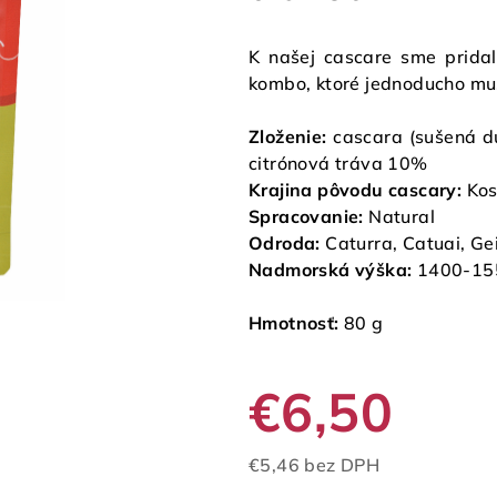
K našej cascare sme pridali
kombo, ktoré jednoducho mu
Zloženie:
cascara (sušená d
citrónová tráva 10%
Krajina pôvodu cascary:
Kos
Spracovanie:
Natural
Odroda:
Caturra, Catuai, Ge
Nadmorská výška:
1400-1
Hmotnosť:
80 g
€6,50
€5,46 bez DPH
Jednotková