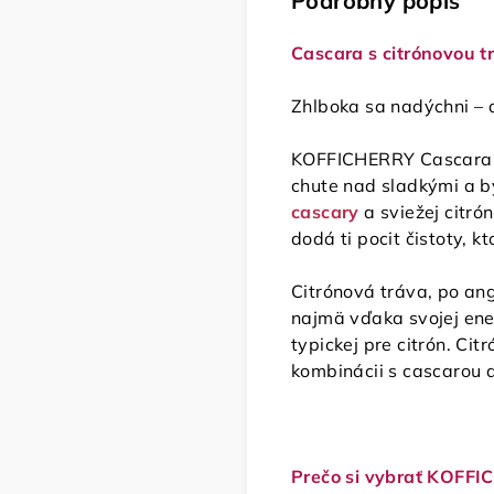
Podrobný popis
Cascara s citrónovou t
Zhlboka sa nadýchni – a
KOFFICHERRY Cascara – C
chute nad sladkými a b
cascary
a sviežej citró
dodá ti pocit čistoty, 
Citrónová tráva, po an
najmä vďaka svojej ene
typickej pre citrón. Ci
kombinácii s cascarou 
Prečo si vybrať KOFFI