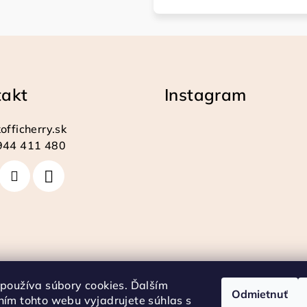
takt
Instagram
officherry.sk
944 411 480
používa súbory cookies. Ďalším
Odmietnuť
ím tohto webu vyjadrujete súhlas s