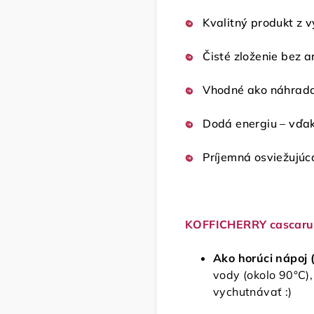
Kvalitný produkt z v
Čisté zloženie bez a
Vhodné ako náhrada 
Dodá energiu – vďa
Príjemná osviežujúc
KOFFICHERRY cascaru s 
Ako horúci nápoj (
vody (okolo 90°C),
vychutnávať :)