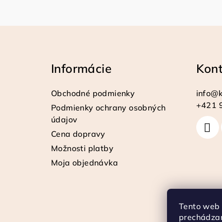
Z
á
Informácie
Kon
p
ä
Obchodné podmienky
info
@
k
t
+421 
Podmienky ochrany osobných
údajov
i
Cena dopravy
e
Možnosti platby
Moja objednávka
Tento web 
prechádzan