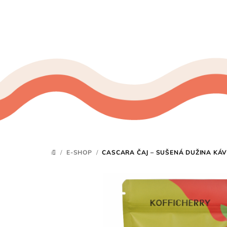
Prejsť
na
obsah
/
E-SHOP
/
CASCARA ČAJ – SUŠENÁ DUŽINA KÁ
DOMOV