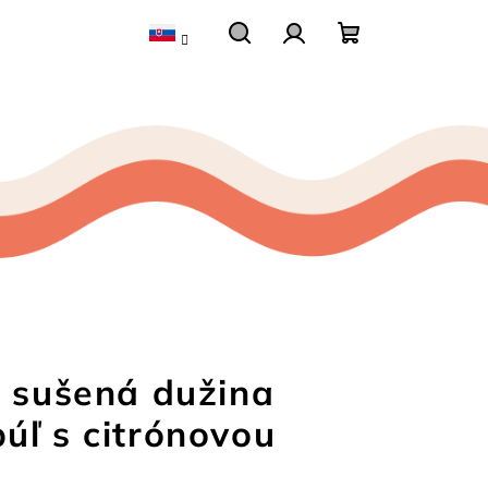
Hľadať
Prihlásenie
Nákupný
košík
– sušená dužina
úľ s citrónovou