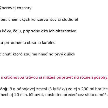
ýberovej cascary
róm, chemických konzervantov či sladidiel
kávy, čaju, prípadne ako ich alternatíva
ka prírodnému obsahu kofeínu
a chuť, ktorá zaujme hneď na prvý dúšok
citrónovou trávou si môžeš pripraviť na rôzne spôsoby
čaj):
8 g nápojovej zmesi (3 lyžičky) zalej s 200 ml horúce
 nechaj 10 min. lúhovať, následne preceď cez sitko a môže