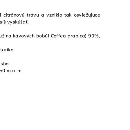
 citrónovú trávu a vzniklo tak osviežujúce
síš vyskúšať.
užina kávových bobúľ Coffea arabica) 90%,
tarika
isha
550 m
n. m.