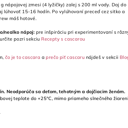
 g nápojovej zmesi (4 lyžičky) zalej s 200 ml vody. Daj do
j lúhovať 15-16 hodín. Po vylúhovaní preceď cez sitko a
brew máš hotové.
ko/nealko nápoj:
pre inšpiráciu pri experimentovaní s rôz
určite pozri sekciu
Recepty s cascarou
om,
čo je to cascara
a
prečo piť cascaru
nájdeš v sekcii
Blo
ín. Neodporúča sa deťom, tehotným a dojčiacim ženám.
izbovej teplote do +25°C, mimo priameho slnečného žiaren
.